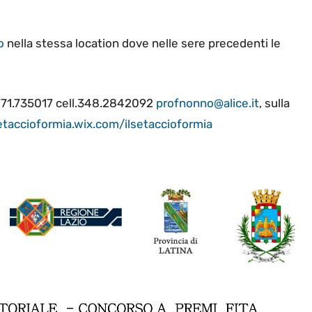
o
nella stessa location dove nelle sere precedenti le
0771.735017 cell.348.2842092
profnonno@alice.it
, sulla
setaccioformia.wix.com/ilsetaccioformia