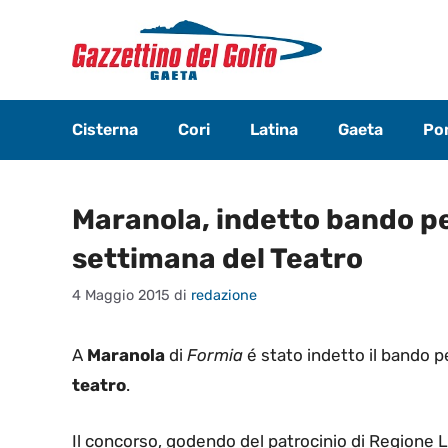
Vai
al
contenuto
Cisterna
Cori
Latina
Gaeta
Pon
Maranola, indetto bando per
settimana del Teatro
4 Maggio 2015
di
redazione
A
Maranola
di
Formia
é stato indetto il bando p
teatro
.
Il concorso, godendo del patrocinio di Regione L