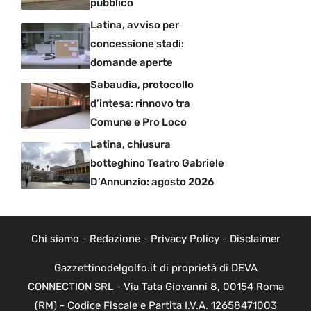
pubblico
Latina, avviso per
concessione stadi:
domande aperte
Sabaudia, protocollo
d’intesa: rinnovo tra
Comune e Pro Loco
Latina, chiusura
botteghino Teatro Gabriele
D’Annunzio: agosto 2026
Chi siamo
-
Redazione
-
Privacy Policy
-
Disclaimer
Gazzettinodelgolfo.it di proprietà di DEVA
CONNECTION SRL - Via Tata Giovanni 8, 00154 Roma
(RM) - Codice Fiscale e Partita I.V.A. 12658471003