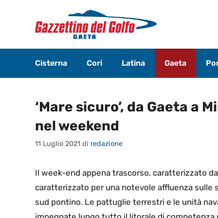
Vai
al
contenuto
Cisterna
Cori
Latina
Gaeta
Pon
‘Mare sicuro’, da Gaeta a M
nel weekend
11 Luglio 2021
di
redazione
Il week-end appena trascorso, caratterizzato da
caratterizzato per una notevole affluenza sulle sp
sud pontino. Le pattuglie terrestri e le unità nav
impegnate lungo tutto il litorale di competenza n