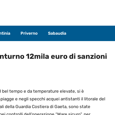
tinia
Priverno
Sabaudia
inturno 12mila euro di sanzioni
l bel tempo e da temperature elevate, si è
iagge e negli specchi acquei antistanti il litorale del
ali della Guardia Costiera di Gaeta, sono state
ei controlli dell’operazione “Mare sicuro”, per