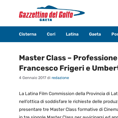
Vai
al
contenuto
Cisterna
Cori
Latina
Gaeta
Pon
Master Class – Professione
Francesco Frigeri e Umber
4 Gennaio 2017
di
redazione
La Latina Film Commission della Provincia di Latin
nell’ottica di soddisfare le richieste delle produz
presentare tre Master Class formative di Cinema
in tre singole Master Class per avvicinarsi ed app