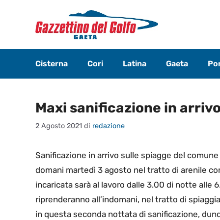
Vai
al
contenuto
Cisterna
Cori
Latina
Gaeta
Pon
Maxi sanificazione in arriv
2 Agosto 2021
di
redazione
Sanificazione in arrivo sulle spiagge del comune di
domani martedì 3 agosto nel tratto di arenile c
incaricata sarà al lavoro dalle 3.00 di notte alle
riprenderanno all’indomani, nel tratto di spiag
in questa seconda nottata di sanificazione, dunqu