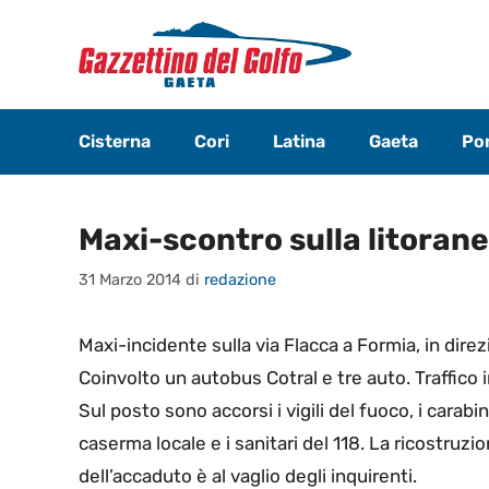
Vai
al
contenuto
Cisterna
Cori
Latina
Gaeta
Pon
Maxi-scontro sulla litoran
31 Marzo 2014
di
redazione
Maxi-incidente sulla via Flacca a Formia, in dir
Coinvolto un autobus Cotral e tre auto. Traffico in
Sul posto sono accorsi i vigili del fuoco, i carabin
caserma locale e i sanitari del 118. La ricostruzi
dell’accaduto è al vaglio degli inquirenti.