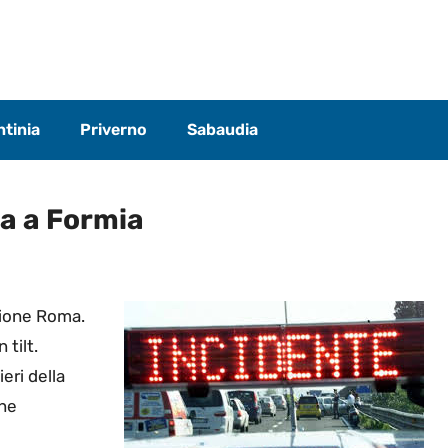
tinia
Priverno
Sabaudia
ea a Formia
ezione Roma.
 tilt.
ieri della
one