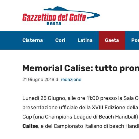
Vai
al
contenuto
Cisterna
Cori
Latina
Gaeta
Pon
Memorial Calise: tutto pron
21 Giugno 2018
di
redazione
Lunedì 25 Giugno, alle ore 11:00 presso la Sala C
presentazione ufficiale della XVIII Edizione del
Cup (una Champions League di Beach Handball) 
Calise
, e del Campionato Italiano di beach Hand