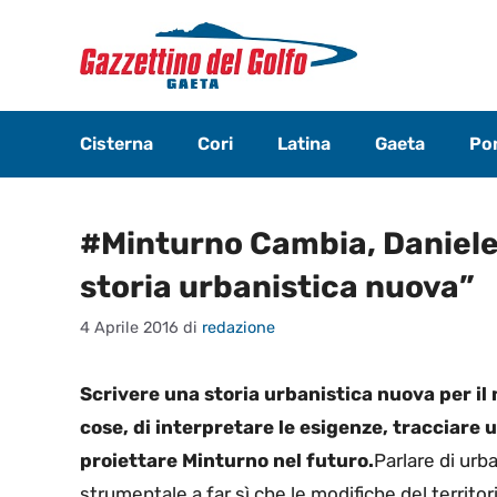
Vai
al
contenuto
Cisterna
Cori
Latina
Gaeta
Pon
#Minturno Cambia, Daniele
storia urbanistica nuova”
4 Aprile 2016
di
redazione
Scrivere una storia urbanistica nuova per il 
cose, di interpretare le esigenze, tracciare 
proiettare Minturno nel futuro.
Parlare di urba
strumentale a far sì che le modifiche del territor