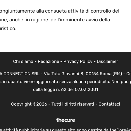
 congiuntamente alla consueta attività di controllo del
ane, anche in ragione dell’imminente avvio della
ristico.
Chi siamo
-
Redazione
-
Privacy Policy
-
Disclaimer
EVA CONNECTION SRL - Via Tata Giovanni 8, 00154 Roma (RM) - Cod
a, in quanto viene aggiornato senza alcuna periodicità. Non può 
della legge n. 62 del 07.03.2001
Copyright ©2026 - Tutti i diritti riservati -
Contattaci
e attività pubblicitarie su questo sito sono gestite da theCoreA