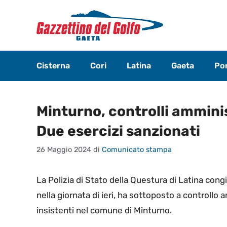
Vai
al
contenuto
Cisterna
Cori
Latina
Gaeta
Pon
Minturno, controlli amminist
Due esercizi sanzionati
26 Maggio 2024
di
Comunicato stampa
La Polizia di Stato della Questura di Latina con
nella giornata di ieri, ha sottoposto a controllo
insistenti nel comune di Minturno.