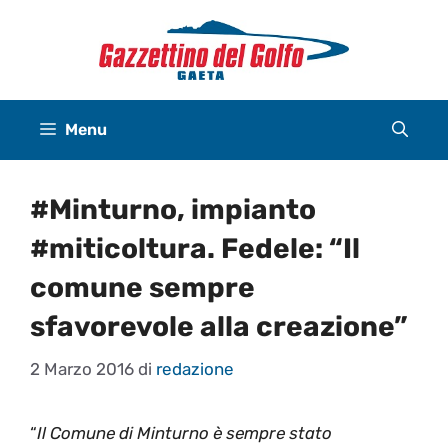
Vai
al
contenuto
Menu
#Minturno, impianto
#miticoltura. Fedele: “Il
comune sempre
sfavorevole alla creazione”
2 Marzo 2016
di
redazione
“
Il Comune di Minturno è sempre stato