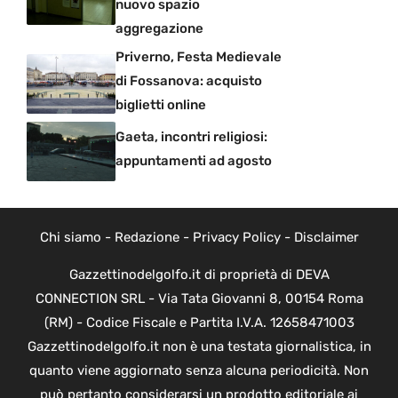
nuovo spazio
aggregazione
Priverno, Festa Medievale
di Fossanova: acquisto
biglietti online
Gaeta, incontri religiosi:
appuntamenti ad agosto
Chi siamo
-
Redazione
-
Privacy Policy
-
Disclaimer
Gazzettinodelgolfo.it di proprietà di DEVA
CONNECTION SRL - Via Tata Giovanni 8, 00154 Roma
(RM) - Codice Fiscale e Partita I.V.A. 12658471003
Gazzettinodelgolfo.it non è una testata giornalistica, in
quanto viene aggiornato senza alcuna periodicità. Non
può pertanto considerarsi un prodotto editoriale ai