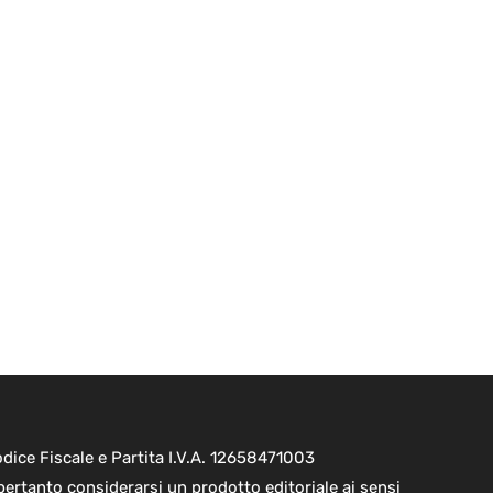
ice Fiscale e Partita I.V.A. 12658471003
pertanto considerarsi un prodotto editoriale ai sensi