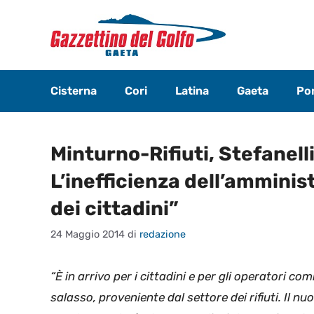
Vai
al
contenuto
Cisterna
Cori
Latina
Gaeta
Pon
Minturno-Rifiuti, Stefanelli
L’inefficienza dell’amminis
dei cittadini”
24 Maggio 2014
di
redazione
“È in arrivo per i cittadini e per gli operatori co
salasso, proveniente dal settore dei rifiuti. Il nu