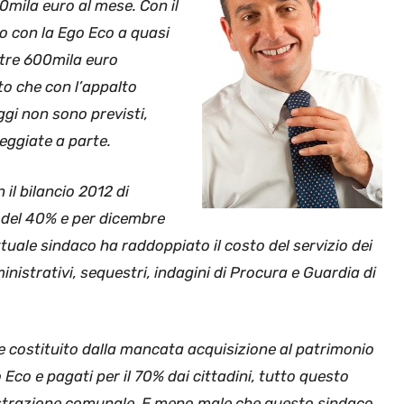
0mila euro al mese. Con il
o con la Ego Eco a quasi
ltre 600mila euro
sto che con l’appalto
ggi non sono previsti,
eggiate a parte.
il bilancio 2012 di
3 del 40% e per dicembre
ttuale sindaco ha raddoppiato il costo del servizio dei
inistrativi, sequestri, indagini di Procura e Guardia di
 costituito dalla mancata acquisizione al patrimonio
Eco e pagati per il 70% dai cittadini, tutto questo
nistrazione comunale. E meno male che questo sindaco