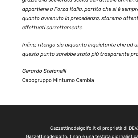
appartiene a Forza Italia, partito che si è sempr
quanto avvenuto in precedenza, staremo attenti
effettuati correttamente.
Infine, ritengo sia alquanto inquietante che ad u
questo punto sarebbe stato più trasparente pro
Gerardo Stefanelli
Capogruppo Minturno Cambia
Gazzettinodelgolfo.it di proprietà di D
Gazzettinodelgolfo.it non è una testata giornalistic