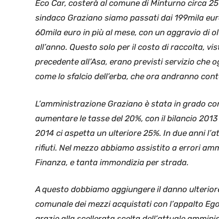
Eco Car, costerà al comune di Minturno circa 25
sindaco Graziano siamo passati dai 199mila eur
60mila euro in più al mese, con un aggravio di o
all’anno. Questo solo per il costo di raccolta, vi
precedente all’Asa, erano previsti servizio che o
come lo sfalcio dell’erba, che ora andranno cont
L’amministrazione Graziano è stata in grado con 
aumentare le tasse del 20%, con il bilancio 201
2014 ci aspetta un ulteriore 25%. In due anni l’a
rifiuti. Nel mezzo abbiamo assistito a errori amm
Finanza, e tanta immondizia per strada.
A questo dobbiamo aggiungere il danno ulteriore
comunale dei mezzi acquistati con l’appalto Ego 
grazie alla scellerata scelta dell’attuale ammi