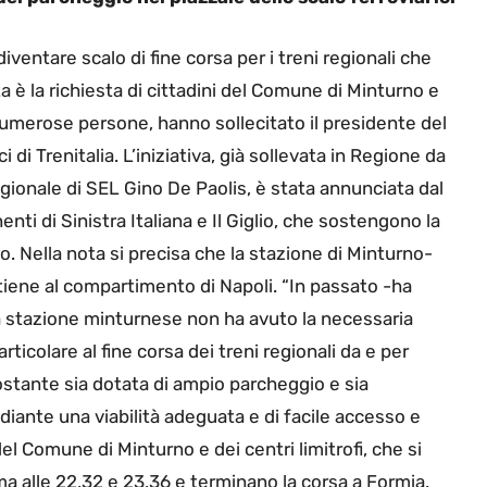
ventare scalo di fine corsa per i treni regionali che
 è la richiesta di cittadini del Comune di Minturno e
numerose persone, hanno sollecitato il presidente del
i di Trenitalia. L’iniziativa, già sollevata in Regione da
gionale di SEL Gino De Paolis, è stata annunciata dal
ti di Sinistra Italiana e Il Giglio, che sostengono la
. Nella nota si precisa che la stazione di Minturno-
tiene al compartimento di Napoli. “In passato -ha
la stazione minturnese non ha avuto la necessaria
rticolare al fine corsa dei treni regionali da e per
ostante sia dotata di ampio parcheggio e sia
diante una viabilità adeguata e di facile accesso e
el Comune di Minturno e dei centri limitrofi, che si
a alle 22,32 e 23,36 e terminano la corsa a Formia.