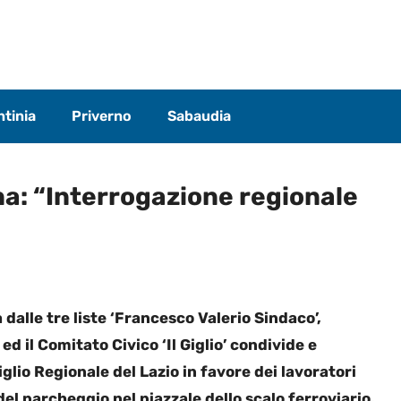
tinia
Priverno
Sabaudia
na: “Interrogazione regionale
alle tre liste ‘Francesco Valerio Sindaco’,
ed il Comitato Civico ‘Il Giglio’ condivide e
lio Regionale del Lazio in favore dei lavoratori
el parcheggio nel piazzale dello scalo ferroviario.