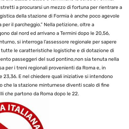
ostretti a procurarsi un mezzo di fortuna per rientrare a
gistica della stazione di Formia è anche poco agevole
a per il parcheggio.” Nella petizione, oltre a
ngono dal nord ed arrivano a Termini dopo le 20,56,
inturno, si interroga l’assessore regionale per sapere
utte le caratteristiche logistiche e di dotazione di
mento passeggeri del sud pontino,non sia tenuta nella
a per i treni regionali provenienti da Roma e, in
lle 23,36. E nel chiedere quali iniziative si intendono
no che la stazione minturnese diventi scalo di fine
uelli che partono da Roma dopo le 22.