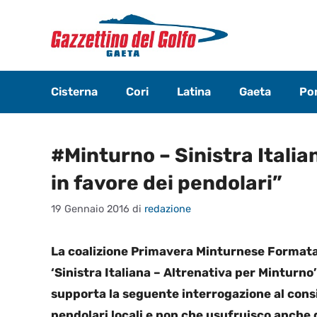
Vai
al
contenuto
Cisterna
Cori
Latina
Gaeta
Pon
#Minturno – Sinistra Italia
in favore dei pendolari”
19 Gennaio 2016
di
redazione
La coalizione Primavera Minturnese Formata d
‘Sinistra Italiana – Altrenativa per Minturno’ 
supporta la seguente interrogazione al consig
pendolari locali e non che usufruisco anche d