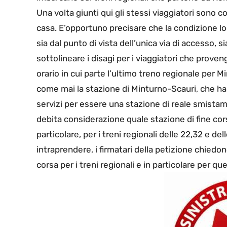
Una volta giunti qui gli stessi viaggiatori sono c
casa. E’opportuno precisare che la condizione lo
sia dal punto di vista dell’unica via di accesso, si
sottolineare i disagi per i viaggiatori che prove
orario in cui parte l’ultimo treno regionale per M
come mai la stazione di Minturno-Scauri, che ha t
servizi per essere una stazione di reale smista
debita considerazione quale stazione di fine cors
particolare, per i treni regionali delle 22,32 e de
intraprendere, i firmatari della petizione chiedo
corsa per i treni regionali e in particolare per q