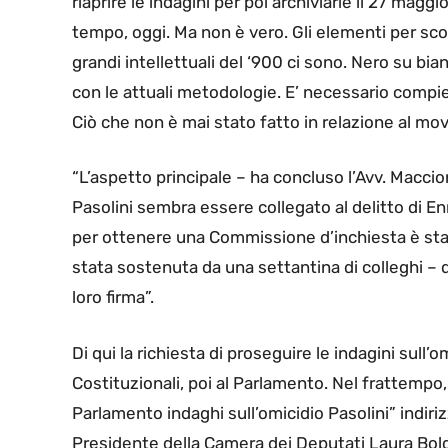
riaprire le indagini per poi archiviarle il 27 mag
tempo, oggi. Ma non è vero. Gli elementi per scop
grandi intellettuali del ‘900 ci sono. Nero su b
con le attuali metodologie. E’ necessario compi
Ciò che non è mai stato fatto in relazione al mov
“L’aspetto principale – ha concluso l’Avv. Maccio
Pasolini sembra essere collegato al delitto di En
per ottenere una Commissione d’inchiesta è stat
stata sostenuta da una settantina di colleghi – di
loro firma”.
Di qui la richiesta di proseguire le indagini sull’
Costituzionali, poi al Parlamento. Nel frattempo, 
Parlamento indaghi sull’omicidio Pasolini” indiri
Presidente della Camera dei Deputati Laura Boldri