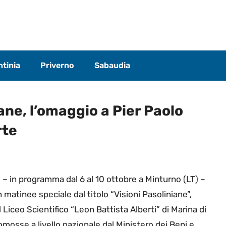
tinia
Priverno
Sabaudia
ane, l’omaggio a Pier Paolo
rte
l – in programma dal 6 al 10 ottobre a Minturno (LT) –
 matinee speciale dal titolo “Visioni Pasoliniane”,
Liceo Scientifico “Leon Battista Alberti” di Marina di
romosse a livello nazionale dal Ministero dei Beni e