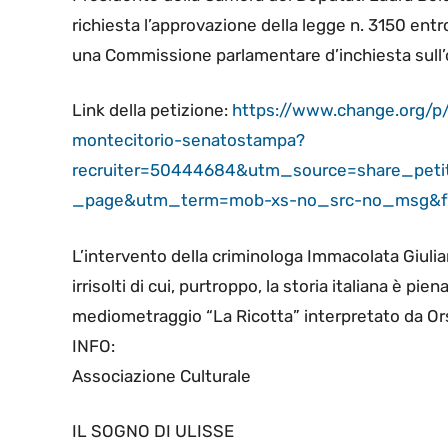
richiesta l’approvazione della legge n. 3150 entro
una Commissione parlamentare d’inchiesta sull’o
Link della petizione:
https://www.change.org/p/
montecitorio-senatostampa?
recruiter=50444684&utm_source=share_pet
_page&utm_term=mob-xs-no_src-no_msg&fb_r
L’intervento della criminologa Immacolata Giuliani 
irrisolti di cui, purtroppo, la storia italiana è pi
mediometraggio “La Ricotta” interpretato da Or
INFO:
Associazione Culturale
IL SOGNO DI ULISSE