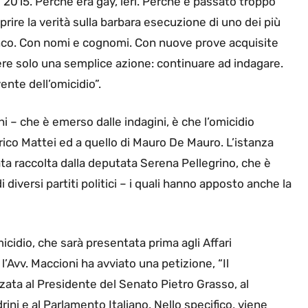
gio 2015. Perché era gay, ieri. Perché è passato troppo
rire la verità sulla barbara esecuzione di uno dei più
ianco. Con nomi e cognomi. Con nuove prove acquisite
ere solo una semplice azione: continuare ad indagare.
ente dell’omicidio”.
ni – che è emerso dalle indagini, è che l’omicidio
rico Mattei ed a quello di Mauro De Mauro. L’istanza
a raccolta dalla deputata Serena Pellegrino, che è
 diversi partiti politici – i quali hanno apposto anche la
omicidio, che sarà presentata prima agli Affari
l’Avv. Maccioni ha avviato una petizione, “Il
zzata al Presidente del Senato Pietro Grasso, al
ni e al Parlamento Italiano. Nello specifico, viene