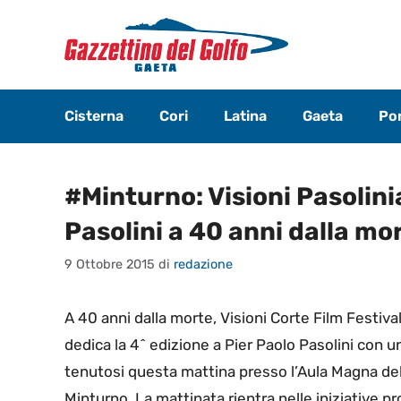
Vai
al
contenuto
Cisterna
Cori
Latina
Gaeta
Pon
#Minturno: Visioni Pasolini
Pasolini a 40 anni dalla mo
9 Ottobre 2015
di
redazione
A 40 anni dalla morte, Visioni Corte Film Festiva
dedica la 4^ edizione a Pier Paolo Pasolini con un
tenutosi questa mattina presso l’Aula Magna del 
Minturno. La mattinata rientra nelle iniziative p