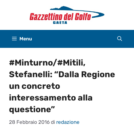
Vai
al
contenuto
Menu
#Minturno/#Mitili,
Stefanelli: “Dalla Regione
un concreto
interessamento alla
questione”
28 Febbraio 2016
di
redazione