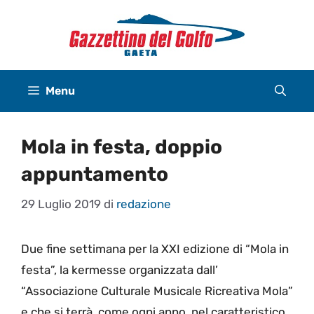
Vai
al
contenuto
Menu
Mola in festa, doppio
appuntamento
29 Luglio 2019
di
redazione
Due fine settimana per la XXI edizione di “Mola in
festa”, la kermesse organizzata dall’
“Associazione Culturale Musicale Ricreativa Mola”
e che si terrà, come ogni anno, nel caratteristico