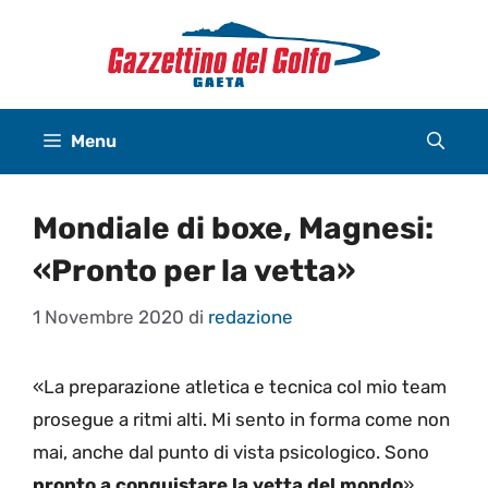
Vai
al
contenuto
Menu
Mondiale di boxe, Magnesi:
«Pronto per la vetta»
1 Novembre 2020
di
redazione
«La preparazione atletica e tecnica col mio team
prosegue a ritmi alti. Mi sento in forma come non
mai, anche dal punto di vista psicologico. Sono
pronto a conquistare la vetta del mondo
».