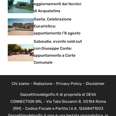
aggiornamenti dai tecnici
di Acqualatina
Gaeta, Celebrazione
Eucaristica:
appuntamento l’8 agosto
Sabaudia, evento sold out
con Giuseppe Conte:
appuntamento a Corte
Comunale
Chi siamo
-
Redazione
-
Privacy Policy
-
Disclaimer
Gazzettinodelgolfo.it di proprietà di DEVA
CONNECTION SRL - Via Tata Giovanni 8, 00154 Roma
(RM) - Codice Fiscale e Partita I.V.A. 12658471003
Gazzettinodelgolfo.it non è una testata giornalistica, in