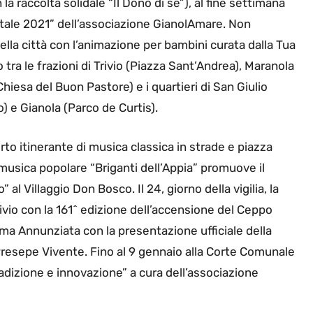
n la raccolta solidale “Il Dono di sé”), al fine settimana
Natale 2021” dell’associazione GianolAmare. Non
ella città con l’animazione per bambini curata dalla Tua
tra le frazioni di Trivio (Piazza Sant’Andrea), Maranola
hiesa del Buon Pastore) e i quartieri di San Giulio
 e Gianola (Parco de Curtis).
rto itinerante di musica classica in strade e piazza
 musica popolare “Briganti dell’Appia” promuove il
 al Villaggio Don Bosco. Il 24, giorno della vigilia, la
ivio con la 161^ edizione dell’accensione del Ceppo
ima Annunziata con la presentazione ufficiale della
Presepe Vivente. Fino al 9 gennaio alla Corte Comunale
tradizione e innovazione” a cura dell’associazione