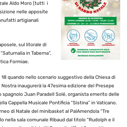
zzale Aldo Moro (tutti i
osizione nelle apposite
nufatti artigianali
osele, sul litorale di
“Saturnalia in Taberna”,
ntica Formiae.
 18 quando nello scenario suggestivo della Chiesa di
a Nostra inaugurerà la 47esima edizione del Presepe
 spagnolo Juan Paradell Solé, organista emerito delle
la Cappella Musicale Pontificia “Sistina” in Vaticano.
torneo di Natale del minibasket al PalAmendola “Tre
olo nella sala comunale Ribaud dal titolo “Rudolph e il