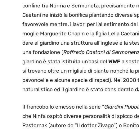
confine tra Norma e Sermoneta, precisamente 
Caetani ne iniziò la bonifica piantando diverse s
favorevole mentre, i lavori per l’allestimento de
moglie Marguerite Chapin e la figlia Lelia Caetani
dare al giardino una struttura all’inglese e la st
una fondazione (
Roffredo Caetani di Sermoneta
giardino è stata istituita un’oasi del
WWF
a soste
si trovano oltre un migliaio di piante nonché la pr
pavoncelle e alcune specie di rapaci). Nel 2000 
naturalistico ed il giardino è stato considerato d
Il francobollo emesso nella serie “
Giardini Pubbli
che Ninfa ospitò diverse personalità di spicco 
Pasternak (autore de “Il dottor Živago”) o Benito