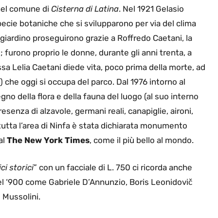
nel comune di
Cisterna di Latina
. Nel 1921 Gelasio
pecie botaniche che si svilupparono per via del clima
l giardino proseguirono grazie a Roffredo Caetani, la
; furono proprio le donne, durante gli anni trenta, a
essa Lelia Caetani diede vita, poco prima della morte, ad
) che oggi si occupa del parco. Dal 1976 intorno al
gno della flora e della fauna del luogo (al suo interno
esenza di alzavole, germani reali, canapiglie, aironi,
tutta l’area di Ninfa è stata dichiarata monumento
al
The New York Times
, come il più bello al mondo.
ci storici
” con un facciale di L. 750 ci ricorda anche
del ‘900 come Gabriele D’Annunzio, Boris Leonidovič
 Mussolini.