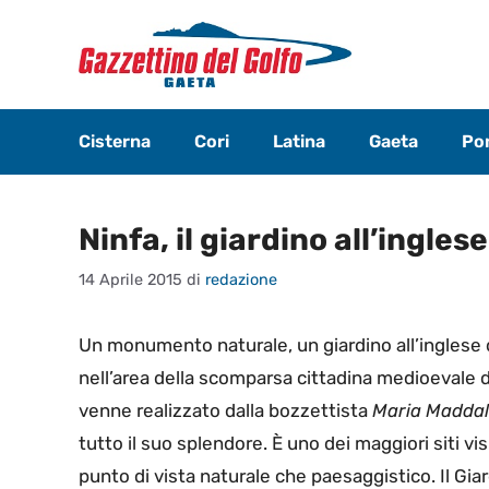
Vai
al
contenuto
Cisterna
Cori
Latina
Gaeta
Pon
Ninfa, il giardino all’ingles
14 Aprile 2015
di
redazione
Un monumento naturale, un giardino all’inglese di
nell’area della scomparsa cittadina medioevale 
venne realizzato dalla bozzettista
Maria Maddal
tutto il suo splendore. È uno dei maggiori siti vis
punto di vista naturale che paesaggistico. Il Giar