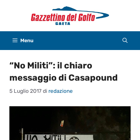
Vai
al
contenuto
Menu
“No Militi”: il chiaro
messaggio di Casapound
5 Luglio 2017
di
redazione