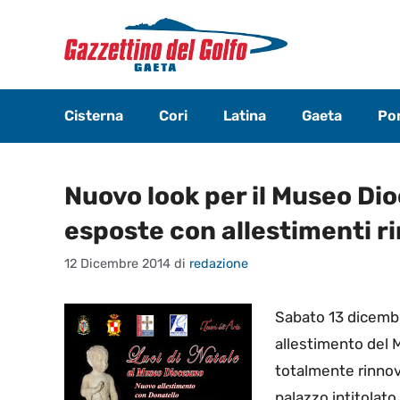
Vai
al
contenuto
Cisterna
Cori
Latina
Gaeta
Pon
Nuovo look per il Museo Dio
esposte con allestimenti r
12 Dicembre 2014
di
redazione
Sabato 13 dicembre
allestimento del 
totalmente rinnova
palazzo intitolat