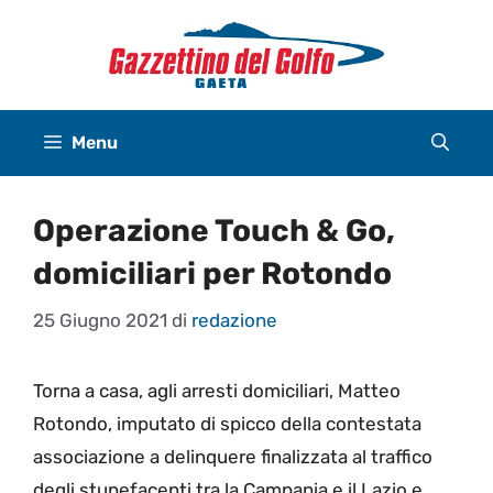
Vai
al
contenuto
Menu
Operazione Touch & Go,
domiciliari per Rotondo
25 Giugno 2021
di
redazione
Torna a casa, agli arresti domiciliari, Matteo
Rotondo, imputato di spicco della contestata
associazione a delinquere finalizzata al traffico
degli stupefacenti tra la Campania e il Lazio e