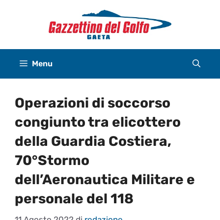
Vai
al
contenuto
Menu
Operazioni di soccorso
congiunto tra elicottero
della Guardia Costiera,
70°Stormo
dell’Aeronautica Militare e
personale del 118
11 Agosto 2022
di
redazione