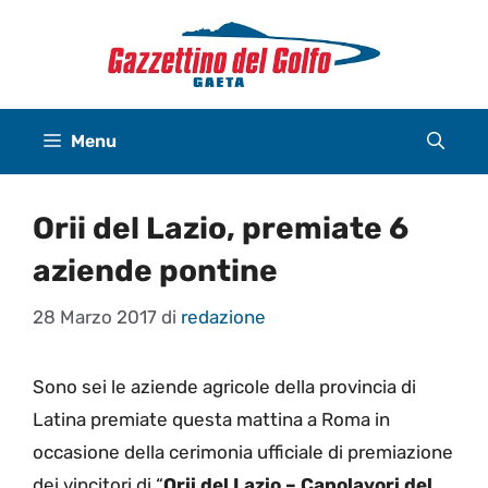
Vai
al
contenuto
Menu
Orii del Lazio, premiate 6
aziende pontine
28 Marzo 2017
di
redazione
Sono sei le aziende agricole della provincia di
Latina premiate questa mattina a Roma in
occasione della cerimonia ufficiale di premiazione
dei vincitori di “
Orii del Lazio – Capolavori del