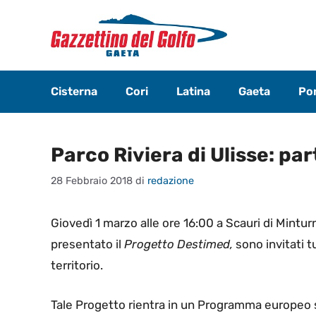
Vai
al
contenuto
Cisterna
Cori
Latina
Gaeta
Pon
Parco Riviera di Ulisse: par
28 Febbraio 2018
di
redazione
Giovedì 1 marzo alle ore 16:00 a Scauri di Minturn
presentato il
Progetto Destimed,
sono invitati tu
territorio.
Tale Progetto rientra in un Programma europeo s