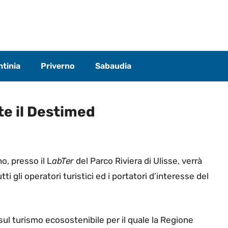
tinia
Priverno
Sabaudia
te il Destimed
o, presso il L
abTer
del Parco Riviera di Ulisse, verrà
tti gli operatori turistici ed i portatori d’interesse del
ul turismo ecosostenibile per il quale la Regione