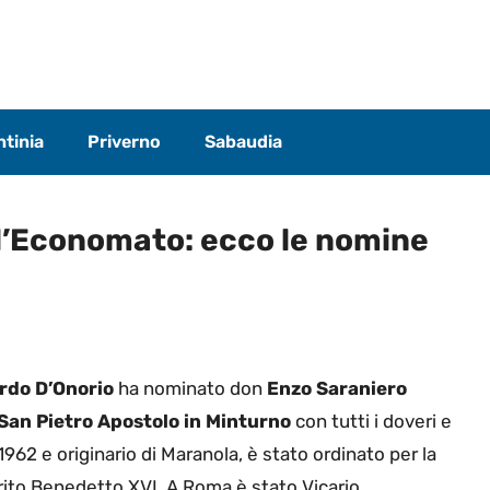
tinia
Priverno
Sabaudia
 l’Economato: ecco le nomine
rdo D’Onorio
ha nominato don
Enzo Saraniero
San Pietro Apostolo in Minturno
con tutti i doveri e
1962 e originario di Maranola, è stato ordinato per la
rito Benedetto XVI. A Roma è stato Vicario