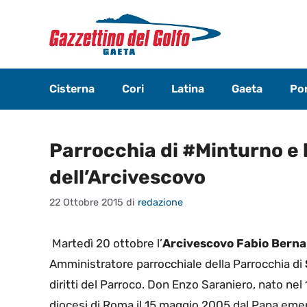
Vai
al
contenuto
Cisterna
Cori
Latina
Gaeta
Pon
Parrocchia di #Minturno e
dell’Arcivescovo
22 Ottobre 2015
di
redazione
Martedì 20 ottobre l’
Arcivescovo Fabio Berna
Amministratore parrocchiale della Parrocchia di
diritti del Parroco. Don Enzo Saraniero, nato nel 
diocesi di Roma il 15 maggio 2005 dal Papa eme