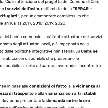
ello. Ciò in attuazione del progetto del Comune di Cori,
 i servizi dell’asilo
, nell’ambito dello
“SPRAR –
rifugiati”
, per un ammontare complessivo che
le annualità 2017, 2018, 2019, 2020.
ia del bando comunale, sarà l’ente attuatore dei servizi
anorama degli attuatori locali, già impegnata nella
 dalle politiche integrative ministeriali. Al
Comune
le abitazioni disponibili, che presentino le
disponibile all’ente attuatore, favorendo l’incontro tra
nee in base alle
condizioni di fatto
, alla
vicinanza al
ezzi di trasporto
e alla
vicinanza con altri stabili
ati dovranno presentare la
domanda entro le ore
cato nell’avviso pubblico consultabile sul sito