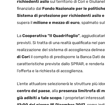
richiedenti asilo
sul territorio di Cori e Giulian
finanziato dal
Fondo Nazionale per le politiche e
Sistema di protezione per richiedenti asilo e 
supera il
milione e mezzo di euro
, spalmato sul
La
Cooperativa “Il Quadrifoglio”
, aggiudicatar
previsti. Si tratta di una realtà qualificata nel p
realizzazione del sistema di accoglienza delineato
di Cori
il compito di predisporre la Banca Dati del
caratteristiche previste dallo SPRAR, e renderla 
l’offerta e la richiesta di accoglienza.
L’ente attuatore selezionerà le strutture più ido
centro del paese
, alla
presenza limitrofa di m
già adibiti a tale scopo
. I proprietari interess
12:00 del giorno 15 Dicembre 2017
, come indi