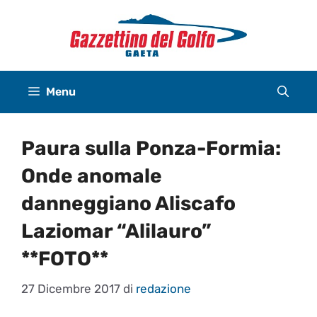
Vai
al
contenuto
Menu
Paura sulla Ponza-Formia:
Onde anomale
danneggiano Aliscafo
Laziomar “Alilauro”
**FOTO**
27 Dicembre 2017
di
redazione