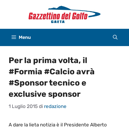
Vai
al
contenuto
Menu
Per la prima volta, il
#Formia #Calcio avrà
#Sponsor tecnico e
exclusive sponsor
1 Luglio 2015
di
redazione
A dare la lieta notizia è il Presidente Alberto