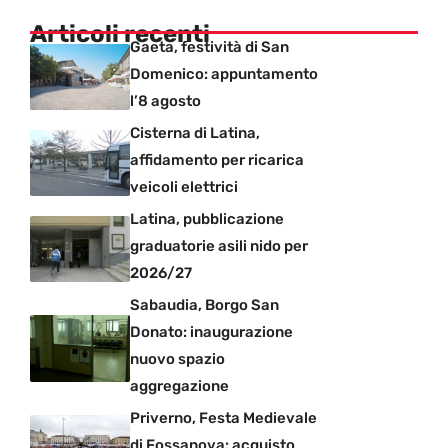
Articoli recenti
Gaeta, festività di San
Domenico: appuntamento
l’8 agosto
Cisterna di Latina,
affidamento per ricarica
veicoli elettrici
Latina, pubblicazione
graduatorie asili nido per
2026/27
Sabaudia, Borgo San
Donato: inaugurazione
nuovo spazio
aggregazione
Priverno, Festa Medievale
di Fossanova: acquisto