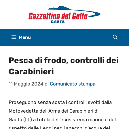
Vai
al
contenuto
Menu
Pesca di frodo, controlli dei
Carabinieri
11 Maggio 2024
di
Comunicato stampa
Proseguono senza sosta i controlli svolti dalla
Motovedetta dell’Arma dei Carabinieri di
Gaeta (LT) a tutela dell’ecosistema marino e del
rispetto delle Leggi negli specchi d’acqua del