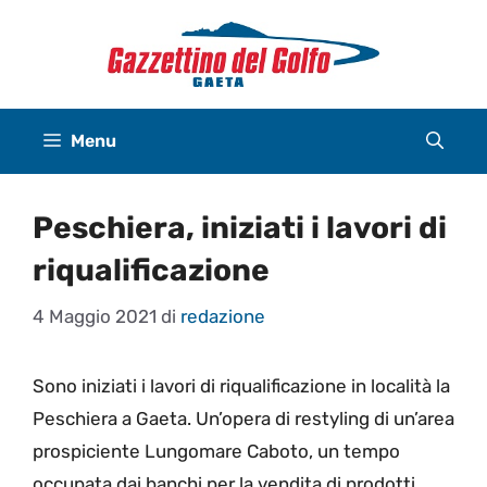
Vai
al
contenuto
Menu
Peschiera, iniziati i lavori di
riqualificazione
4 Maggio 2021
di
redazione
Sono iniziati i lavori di riqualificazione in località la
Peschiera a Gaeta. Un’opera di restyling di un’area
prospiciente Lungomare Caboto, un tempo
occupata dai banchi per la vendita di prodotti