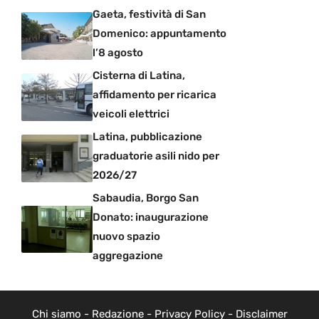
Gaeta, festività di San
Domenico: appuntamento
l’8 agosto
Cisterna di Latina,
affidamento per ricarica
veicoli elettrici
Latina, pubblicazione
graduatorie asili nido per
2026/27
Sabaudia, Borgo San
Donato: inaugurazione
nuovo spazio
aggregazione
Chi siamo
-
Redazione
-
Privacy Policy
-
Disclaimer