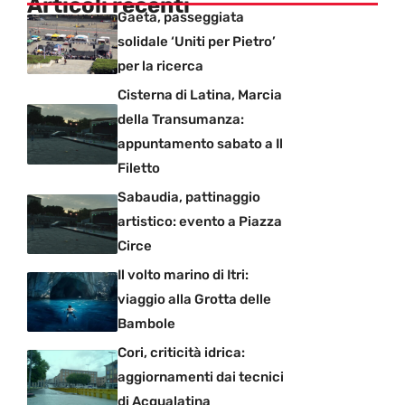
Articoli recenti
Gaeta, passeggiata
solidale ‘Uniti per Pietro’
per la ricerca
Cisterna di Latina, Marcia
della Transumanza:
appuntamento sabato a Il
Filetto
Sabaudia, pattinaggio
artistico: evento a Piazza
Circe
Il volto marino di Itri:
viaggio alla Grotta delle
Bambole
Cori, criticità idrica:
aggiornamenti dai tecnici
di Acqualatina