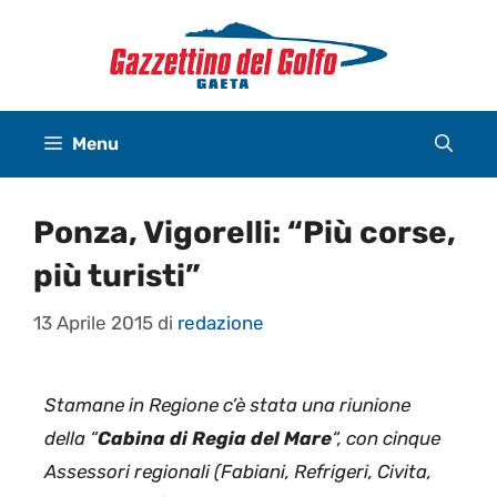
Vai
al
contenuto
Menu
Ponza, Vigorelli: “Più corse,
più turisti”
13 Aprile 2015
di
redazione
Stamane in Regione c’è stata una riunione
della “
Cabina di Regia del Mare
“, con cinque
Assessori regionali (Fabiani, Refrigeri, Civita,