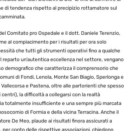
 di tendenza rispetto al precipizio rottamatore sul
ncamminata.
el Comitato pro Ospedale e il dott. Daniele Terenzio,
me al compiacimento per i risultati per ora solo
essità che tutti gli strumenti operativi fino a qualche
l reparto un’autentica eccellenza nel settore, vengano
sso demografico che caratterizza il comprensorio che
i comuni di Fondi, Lenola, Monte San Biagio, Sperlonga e
Vallecorsa e Pastena, oltre alle partorienti che spesso
entri), la difficoltà a collegarsi con la realtà
iaria totalmente insufficiente e una sempre più marcata
osocomio di Formia e della vicina Terracina. Anche il
re De Meo, plaude ai risultati finora assicurati a
, per conto delle rispettive associazioni, chiedono