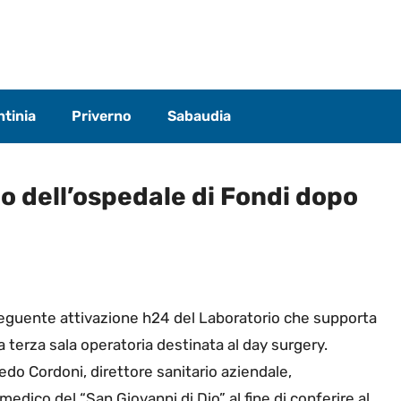
tinia
Priverno
Sabaudia
 dell’ospedale di Fondi dopo
onseguente attivazione h24 del Laboratorio che supporta
la terza sala operatoria destinata al day surgery.
edo Cordoni, direttore sanitario aziendale,
 medico del “San Giovanni di Dio” al fine di conferire al