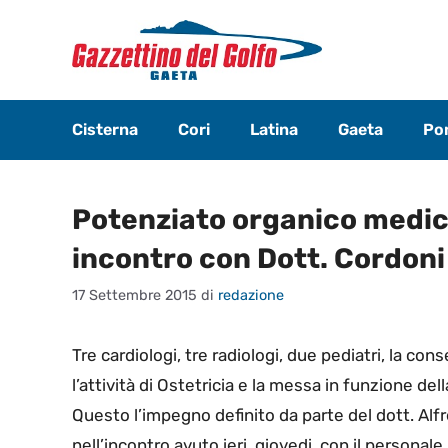
Vai
al
contenuto
Cisterna
Cori
Latina
Gaeta
Pon
Potenziato organico medico
incontro con Dott. Cordoni
17 Settembre 2015
di
redazione
Tre cardiologi, tre radiologi, due pediatri, la c
l’attività di Ostetricia e la messa in funzione del
Questo l’impegno definito da parte del dott. Alfr
nell’incontro avuto ieri, giovedi, con il personale