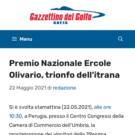
Vai
al
contenuto
Menu
Premio Nazionale Ercole
Olivario, trionfo dell’itrana
22 Maggio 2021
di
redazione
Si è svolta stamattina (22.05.2021),
alle ore
10:30
, a Perugia, presso il Centro Congressi della
Camera di Commercio dell’Umbria, la
proclamazione dei vincitori della 29esima