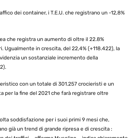
fico dei container, i T.E.U. che registrano un -12,8%
inea che registra un aumento di oltre il 22.8%
i. Ugualmente in crescita, del 22,4% (+118.422), la
 evidenzia un sostanziale incremento della
42).
cieristico con un totale di 301.257 crocieristi e un
 per la fine del 2021 che farà registrare oltre
lta soddisfazione per i suoi primi 9 mesi che,
o già un trend di grande ripresa e di crescita :
 dei traffici – afferma Musolino – indica chiaramente