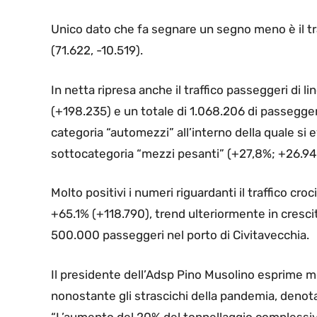
Unico dato che fa segnare un segno meno è il traf
(71.622, -10.519).
In netta ripresa anche il traffico passeggeri di l
(+198.235) e un totale di 1.068.206 di passegger
categoria “automezzi” all’interno della quale si
sottocategoria “mezzi pesanti” (+27,8%; +26.9
Molto positivi i numeri riguardanti il traffico cro
+65.1% (+118.790), trend ulteriormente in crescita
500.000 passeggeri nel porto di Civitavecchia.
Il presidente dell’Adsp Pino Musolino esprime mo
nonostante gli strascichi della pandemia, denotan
“L’aumento del 20% del tonnellaggio complessivo