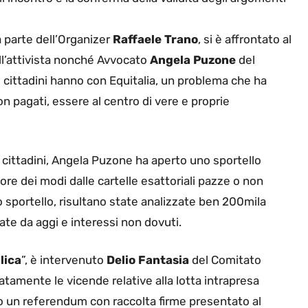
 parte dell’Organizer
Raffaele Trano
, si è affrontato al
ll’attivista nonché Avvocato
Angela Puzone
del
 cittadini hanno con Equitalia, un problema che ha
non pagati, essere al centro di vere e proprie
 cittadini, Angela Puzone ha aperto uno sportello
iore dei modi dalle cartelle esattoriali pazze o non
o sportello, risultano state analizzate ben 200mila
vate da aggi e interessi non dovuti.
lica
”, è intervenuto
Delio Fantasia
del Comitato
atamente le vicende relative alla lotta intrapresa
so un referendum con raccolta firme presentato al