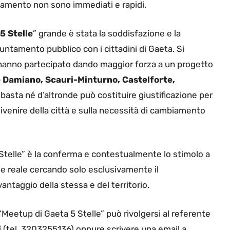
iamento non sono immediati e rapidi.
5 Stelle
” grande è stata la soddisfazione e la
puntamento pubblico con i cittadini di Gaeta. Si
anno partecipato dando maggior forza a un progetto
e Damiano, Scauri-Minturno, Castelforte,
basta né d’altronde può costituire giustificazione per
 divenire della città e sulla necessità di cambiamento
5 Stelle” è la conferma e contestualmente lo stimolo a
 reale cercando solo esclusivamente il
antaggio della stessa e del territorio.
“Meetup di Gaeta 5 Stelle” può rivolgersi al referente
i
(tel. 3203255136) oppure scrivere una email a