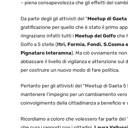
– piena consapevolezza che gli effetti del camb
Da parte degli gli attivisti del “
Meetup di Gaeta 
gratificazione per quello che è stato il primo ap
ringraziano infatti tutti i
Meetup del Golfo
che h
Golfo a 5 stelle (
Itri, Formia, Fondi, S.Cosma 
Pignataro Interamna
). Ma ciò ovviamente non 
abbassare il livello di vigilanza e attenzione sul
per costruire un nuovo modo di fare politica.
Pertanto per gli attivisti del “Meetup di Gaeta 
mantenere l’impegno per un cambiamento vero e
coinvolgimento della cittadinanza a beneficio e v
Ricordiamo a coloro che volessero far parte del 
che cura i rapporti con i cittadini,
Laura Vallucc