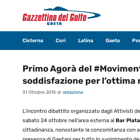
Vai
al
contenuto
Cisterna
Cori
Latina
Gaeta
Pon
Primo Agorà del #Movimen
soddisfazione per l’ottima 
31 Ottobre 2015
di
redazione
L’incontro dibattito organizzato dagli Attivisti de
sabato 24 ottobre nell’area esterna al
Bar Plata
cittadinanza, nonostante la concomitanza con altr
presenza di Gaetani per tutto lo svolgimento del