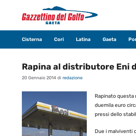
Vai
al
contenuto
Cisterna
Cori
Latina
Gaeta
Pon
Rapina al distributore Eni 
20 Gennaio 2014
di
redazione
Rapinato questa m
duemila euro circa
pressi dello stab
Due i malviventi c