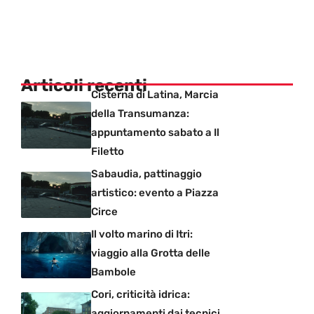
Articoli recenti
Cisterna di Latina, Marcia
della Transumanza:
appuntamento sabato a Il
Filetto
Sabaudia, pattinaggio
artistico: evento a Piazza
Circe
Il volto marino di Itri:
viaggio alla Grotta delle
Bambole
Cori, criticità idrica:
aggiornamenti dai tecnici