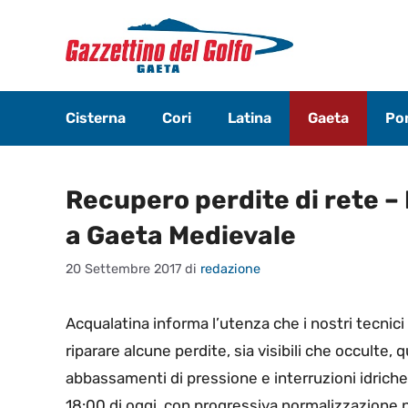
Vai
al
contenuto
Cisterna
Cori
Latina
Gaeta
Pon
Recupero perdite di rete –
a Gaeta Medievale
20 Settembre 2017
di
redazione
Acqualatina informa l’utenza che i nostri tecnici
riparare alcune perdite, sia visibili che occulte
abbassamenti di pressione e interruzioni idriche.
18:00 di oggi, con progressiva normalizzazione 