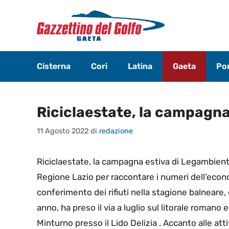
Vai
al
contenuto
Cisterna
Cori
Latina
Gaeta
Pon
Riciclaestate, la campagn
11 Agosto 2022
di
redazione
Riciclaestate, la campagna estiva di Legambiente 
Regione Lazio per raccontare i numeri dell’econo
conferimento dei rifiuti nella stagione balneare
anno, ha preso il via a luglio sul litorale romano
Minturno presso il Lido Delizia . Accanto alle att