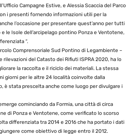
’Ufficio Campagne Estive, e Alessia Scaccia del Parco
on i presenti fornendo informazioni utili per la
ta anche l’occasione per presentare quest’anno per tutti
o e le Isole dell’arcipelago pontino Ponza e Ventotene,
fferenziata “.
l Circolo Comprensoriale Sud Pontino di Legambiente –
 rilevazioni del Catasto dei Rifiuti ISPRA 2020, ha lo
rare la raccolta e il riciclo dei materiali. La stessa
i giorni per le altre 24 località coinvolte dalla
 è stata prescelta anche come luogo per divulgare i
– emerge cominciando da Formia, una città di circa
tine di Ponza e Ventotene, come verificato lo scorso
lta differenziata tra 2014 e 2016 che ha portato i dati
ggiungere come obiettivo di legge entro il 2012.