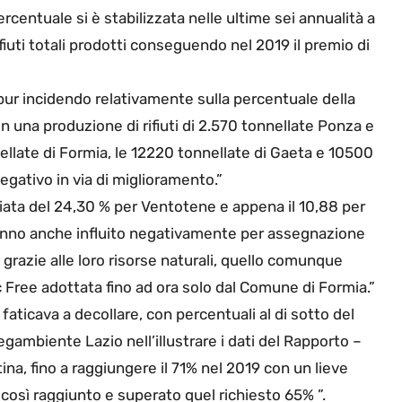
centuale si è stabilizzata nelle ultime sei annualità a
fiuti totali prodotti conseguendo nel 2019 il premio di
, pur incidendo relativamente sulla percentuale della
on una produzione di rifiuti di 2.570 tonnellate Ponza e
llate di Formia, le 12220 tonnellate di Gaeta e 10500
gativo in via di miglioramento.”
nziata del 24,30 % per Ventotene e appena il 10,88 per
hanno anche influito negativamente per assegnazione
grazie alle loro risorse naturali, quello comunque
c Free adottata fino ad ora solo dal Comune di Formia.”
 faticava a decollare, con percentuali al di sotto del
ambiente Lazio nell’illustrare i dati del Rapporto –
tina, fino a raggiungere il 71% nel 2019 con un lieve
è così raggiunto e superato quel richiesto 65% ”.