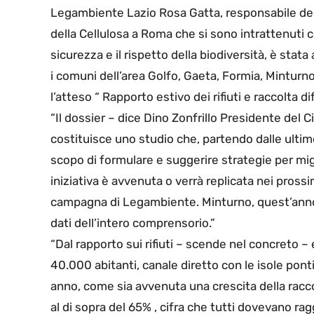
Legambiente Lazio Rosa Gatta, responsabile dell
della Cellulosa a Roma che si sono intrattenuti c
sicurezza e il rispetto della biodiversità, è sta
i comuni dell’area Golfo, Gaeta, Formia, Minturn
l’atteso “ Rapporto estivo dei rifiuti e raccolta di
“Il dossier – dice Dino Zonfrillo Presidente de
costituisce uno studio che, partendo dalle ultime
scopo di formulare e suggerire strategie per miglio
iniziativa è avvenuta o verrà replicata nei prossim
campagna di Legambiente. Minturno, quest’anno,
dati dell’intero comprensorio.”
“Dal rapporto sui rifiuti – scende nel concreto 
40.000 abitanti, canale diretto con le isole pon
anno, come sia avvenuta una crescita della racco
al di sopra del 65% , cifra che tutti dovevano ra