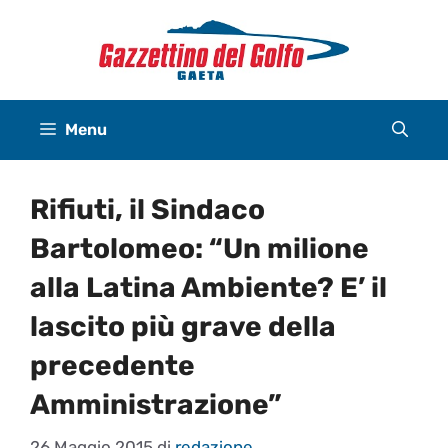
Vai
al
contenuto
Menu
Rifiuti, il Sindaco
Bartolomeo: “Un milione
alla Latina Ambiente? E’ il
lascito più grave della
precedente
Amministrazione”
26 Maggio 2015
di
redazione