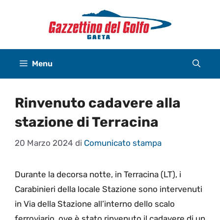
Vai
al
contenuto
Menu
Rinvenuto cadavere alla
stazione di Terracina
20 Marzo 2024
di
Comunicato stampa
Durante la decorsa notte, in Terracina (LT), i
Carabinieri della locale Stazione sono intervenuti
in Via della Stazione all’interno dello scalo
ferroviario, ove è stato rinvenuto il cadavere di un