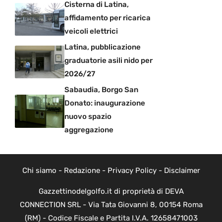
Cisterna di Latina,
affidamento per ricarica
veicoli elettrici
Latina, pubblicazione
graduatorie asili nido per
2026/27
Sabaudia, Borgo San
Donato: inaugurazione
nuovo spazio
aggregazione
Chi siamo
-
Redazione
-
Privacy Policy
-
Disclaimer
Gazzettinodelgolfo.it di proprietà di DEVA
CONNECTION SRL - Via Tata Giovanni 8, 00154 Roma
(RM) - Codice Fiscale e Partita I.V.A. 12658471003