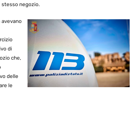
o stesso negozio.
ia avevano
rcizio
ivo di
gozio che,
o
ivo delle
are le