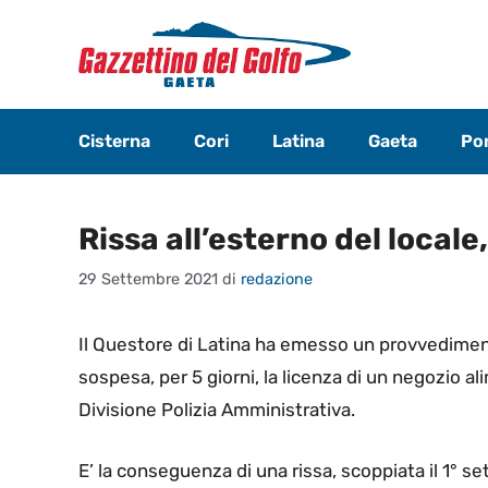
Vai
al
contenuto
Cisterna
Cori
Latina
Gaeta
Pon
Rissa all’esterno del locale
29 Settembre 2021
di
redazione
Il Questore di Latina ha emesso un provvediment
sospesa, per 5 giorni, la licenza di un negozio alim
Divisione Polizia Amministrativa.
E’ la conseguenza di una rissa, scoppiata il 1° se