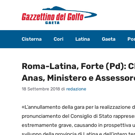
Vai
al
contenuto
Cisterna
Cori
Latina
Gaeta
Pon
Roma-Latina, Forte (Pd): C
Anas, Ministero e Assessore
18 Settembre 2018
di
redazione
«L’annullamento della gara per la realizzazione
pronunciamento del Consiglio di Stato rapprese
estremamente grave, causando in prospettiva un
sviluppo della provincia di Latina e dell’intero ter