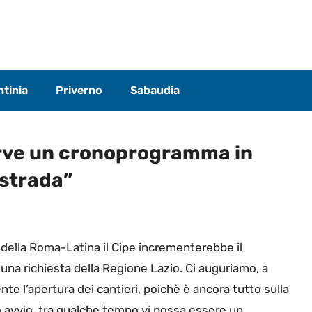
tinia
Priverno
Sabaudia
erve un cronoprogramma in
ostrada”
 della Roma-Latina il Cipe incrementerebbe il
una richiesta della Regione Lazio. Ci auguriamo, a
e l’apertura dei cantieri, poichè è ancora tutto sulla
 avvio, tra qualche tempo vi possa essere un