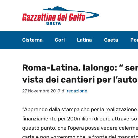
Vai
al
contenuto
Cisterna
Cori
Latina
Gaeta
Pon
Roma-Latina, Ialongo: “ s
vista dei cantieri per l’aut
27 Novembre 2019
di
redazione
“Apprendo dalla stampa che per la realizzazione
finanziamento per 200milioni di euro attraverso 
questo punto, che l’opera possa vedere celerment
carta e non vorremmo che, a fronte del mancato