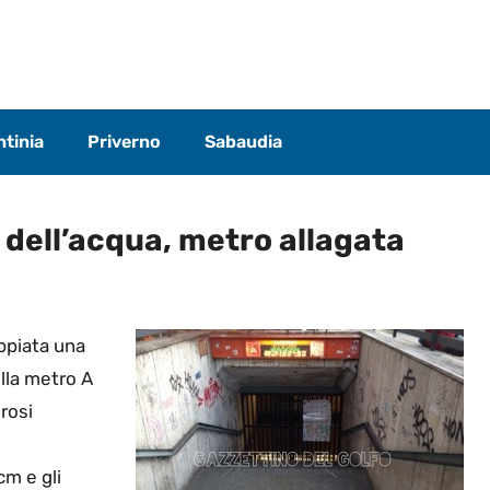
tinia
Priverno
Sabaudia
dell’acqua, metro allagata
ppiata una
lla metro A
rosi
cm e gli